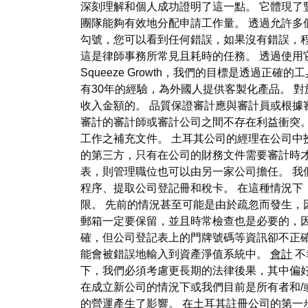
深刻理解和個人成功證明了這一點。 它體現了
團隊能夠有效地分配申請工作量。 透過允許多
勾號，您可以看到任何錯誤，如果沒有錯誤，程式
這是律師事務所常見且耗時的任務。 透過使用
Squeeze Growth，我們的目標是透過正
有30年的經驗，為外國人提供客製化產品。 對
收入金額的。 品質保證審計應與審計員或根據
審計的審計師或審計公司之間不存在利益衝突
工作之補充文件。 土耳其公司的經理在公司中
的第三方，只有在公司的財務文件需要審計時才
表，則管理職位也可以由另一家公司擔任。 我
程序、提取公司登記冊和稅卡。 在這種情況下
限。 先前的情況甚至可能是由於疏忽而發生，
郵箱一定要保留，並且時常檢查也是必要的，
確，但公司登記表上的門牌號碼等資訊卻不正
能會被錯誤地輸入到資產淨值系統中。
會計
不
下，我們必須考慮更長期的法律後果，其中偏
在成立新公司的情況下或我們目前是所有者和/
的營運產生了影響。 在土耳其註冊公司的第一