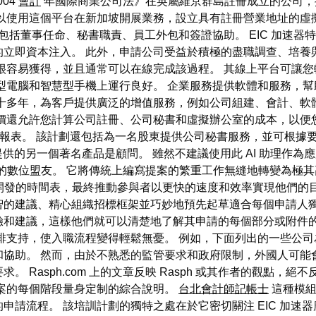
004
會計
年國際商業公司法》在英屬維京群島註冊成立的公司，
可以使用這個平台在新加坡開展業務，設立具有註冊營業地址的虛
包括董事任命、秘書職責、員工外包和簽證協助。 EIC 加速
的立即資本注入。 此外，申請公司受益於積極的盡職調查、培養
很容易獲得，並且通常可以在線完成該過程。 其線上平台可讓
型電腦和智慧型手機上運行良好。 企業服務提供軟體和服務，幫助
十多年，為客戶提供廣泛的增值服務，例如公司組建、會計、軟
價還允許您計算公司註冊、公司秘書和虛擬辦公室的成本，以便
申報表。 該計劃還包括為一名股東提供公司秘書服務，並可根據要求
ing 提供的另一個著名產品是顧問。 雖然不建議使用此 AI 助
個強大的數位盟友。 它將傳統上編寫提案的繁重工作無縫地轉變為極
提案開發的時間表，最終推動參與者以更快的速度和效率實現他們的
智的建議、精心組織招標框架並巧妙地預先起草適合每個申請人獨
驗和建議，這樣他們就可以清楚地了解其申請的每個部分或附件的
排支持，使入職流程變得輕鬆無憂。 例如，下面列出的一些公司
協助。 然而，由於不熟悉的監管要求和政府限制，外國人可能
asph.com 上的文章反映 Rasph 或其作者的觀點，絕不反映歐
提案的每個階段量身定制的綜合說明。
台北會計師記帳士
這種模組
請流程。 該培訓計劃的獨特之處在於它密切關注 EIC 加速器應