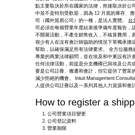
點主要取決於所在國家的法律，然後取決於公
中並不是特別受歡迎，因為 12 月底的庫存、
司（國外貿易公司）的一種，是法人實體。
台
司必須在每個營業年度結束後準備年度報告，
不開展活動，不產生銷售收入，不核算費用，
很少有人在沒有會計師協助的情況下單獨承擔
幫助，以確保滿足所有法律要求。 全方位服務
專業的商業法律顧問，並在埃及和中東設有許多
任何法律活動，前提是分支機構已與埃及公共或
要是公司註冊、搬遷和會計，但它提供了豐富
減少拒絕的機會。 Intuit Management
人提供公司註冊以及一系列其他人力資源和會計
How to register a s
公司營業項目變更
公司登記資料
營業期限