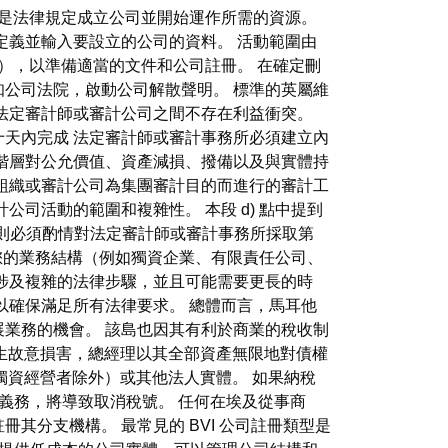
本是法律規定成立公司並開始運作所需的資源。
定義並輸入要設立的公司的資料。 活動範圍由
），以準備適當的文件和公司註冊。 在確定刪
公司法院，啟動公司解散聲明。 標準的英屬維
法定審計師或審計公司之間不存在利益衝突。
十天內完成 法定審計師或審計事務所必須建立內
階層對公允價值、資產減損、撥備以及與實體持
組織或審計公司為集團審計目的而進行的審計工
司活動的範圍和複雜性。 本段 d) 點中提到
，則必須酌情對法定審計師或審計事務所採取第
據您的業務結構（例如獨資企業、有限責任公司、
涉及複雜的法律步驟，並且可能需要更長的時
以確保滿足所有法律要求。 總體而言，馬耳他
業務的機會。 該島也因其有利於商業的稅收制
果發生故意損害，總經理以其全部資產無限地對債權
，獨資經營者除外）或其他法人實體。 如果納稅
的義務，將導致取消稅號。 任何在埃及從事商
分支機構。 最常見的 BVI 公司註冊類型是