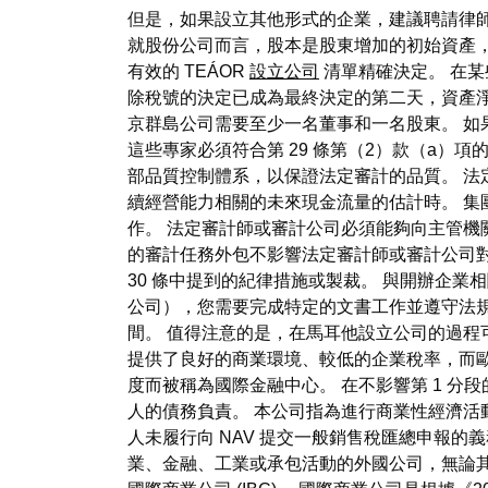
但是，如果設立其他形式的企業，建議聘請律師
就股份公司而言，股本是股東增加的初始資產，
有效的 TEÁOR
設立公司
清單精確決定。 在
除稅號的決定已成為最終決定的第二天，資產
京群島公司需要至少一名董事和一名股東。 
這些專家必須符合第 29 條第（2）款（a）
部品質控制體系，以保證法定審計的品質。 
續經營能力相關的未來現金流量的估計時。 
作。 法定審計師或審計公司必須能夠向主管機
的審計任務外包不影響法定審計師或審計公司對
30 條中提到的紀律措施或製裁。 與開辦企
公司），您需要完成特定的文書工作並遵守法
間。 值得注意的是，在馬耳他設立公司的過程
提供了良好的商業環境、較低的企業稅率，而
度而被稱為國際金融中心。 在不影響第 1 分
人的債務負責。 本公司指為進行商業性經濟活動
人未履行向 NAV 提交一般銷售稅匯總申報
業、金融、工業或承包活動的外國公司，無論其