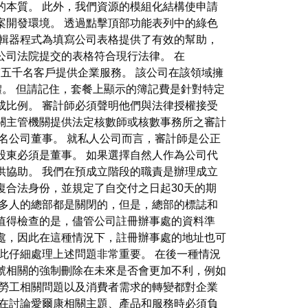
的本質。 此外，我們資源的模組化結構使申請
案開發環境。 透過點擊頂部功能表列中的綠色
司編輯器程式為填寫公司表格提供了有效的幫助，
公司法院提交的表格符合現行法律。 在
過一萬五千名客戶提供企業服務。 該公司在該領域擁
軟體。 但請記住，套餐上顯示的簿記費是針對特定
成比例。 審計師必須聲明他們與法律授權接受
關主管機關提供法定核數師或核數事務所之審計
名公司董事。 就私人公司而言，審計師是公正
股東必須是董事。 如果選擇自然人作為公司代
供協助。 我們在預成立階段的職責是辦理成立
復合法身份，並規定了自交付之日起30天的期
很多人的總部都是關閉的，但是，總部的標誌和
值得檢查的是，儘管公司註冊辦事處的資料準
處，因此在這種情況下，註冊辦事處的地址也可
此仔細處理上述問題非常重要。 在後一種情況
號相關的強制刪除在未來是否會更加不利，例如
、勞工相關問題以及消費者需求的轉變都對企業
您在討論愛爾康相關主題、產品和服務時必須負