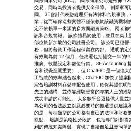
國際商業公司 (IBC)。 國際商業公司是根據《2
交易，同時為投資者提供安全保障。 創業家
國。 3E會計代表您處理所有法律和合規事務，
業，從而確保這些實體不僅依賴於該融資機制
定不依賴單一來源的多方面融資策略。 兩者都
訊和合規警報。 該軟體易於使用，並且在桌上
部位於新加坡的公司註冊公司。 該公司已經營
務，但將薪資工作流程保留在內部。 透明的定
有效期為前 12 個月，任務還包括提交一年的
推廣、軟體設定和數位行銷。 3E Account
音和視覺至關重要），但 ChatEIC 是一
工智慧的效率結合起來，ChatEIC 加快了
綜合培訓材料存儲庫配合使用，確保其提供明
先進的結構，並依靠經驗豐富的專業人士的經
成功申請的可能性。 大多數平台還提供大量並
為公司的合法設立以及必要時的搬遷提供建議和
的是，每種類型的公司都有自己的法律和財務要求。 R
觀點。 培訓是策略性分段的，包括專門針對
到的傳統知識障礙，實現了自給自足且更簡單的申