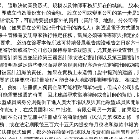
。 這取決於業務形式、規模以及律師事務所所在的城鎮。 股
即成立時為股份支付的金額。 設立公司或變更公司的第一步是
某些情況下，可能需要提供額外的資料（審計師、地點、分公司等
淨值（如果是在公司登記冊中註冊的納稅人）將透過電子方式通知
如果主管機關委託專家執行特定任務，當局必須確保專家與指定的
項的要求。 必須在簽署本條所述可持續發展報告鑑證報告之日起六
法定審計師或審計公司必須保持專業懷疑態度，尤其是在檢查管理
集團審計師審查並記錄第三國審計師或法定審計師以及第三國審計
關證明為滿足這些要求而製定的規則和程序適合法定審計師或審計公
被審計組織的責任。 如果在實務上未遵循 j) 點中提到的建議
業相關的法律要求和註冊流程可能會極大地影響開辦時間表。 根
規。 例如，註冊個人獨資企業可能相對簡單快捷，但成立公司則
可能需要幾週的時間，因此建議尋求當地律師或會計師的幫助，
歐盟成員國身分則提供了進入廣大市場以及與其他歐盟成員國開展
段的情況下，在成員國和 3a 中批准。 有限公司另一方面，如
而在公司登記冊中註冊成立的商業組織（民法典第 685.c 條
的義務，或在法定期限後三百六十五天內提交每月稅收和繳款申報
法律形式如何，都必須在商業登記處以及投資和自由區管理局註冊其