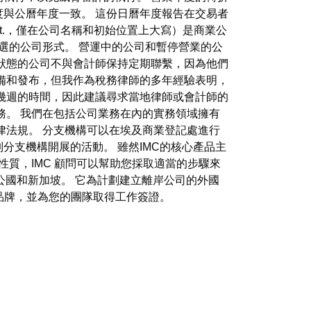
與公曆年度一致。 這份日曆年度報告在交易者
ft.，僅在公司名稱和初始位置上大寫）是商業公
選的公司形式。 營運中的公司和暫停營業的公
狀態的公司不與會計師保持定期聯繫，因為他們
備和發布，但我作為稅務律師的多年經驗表明，
幾週的時間，因此建議尋求當地律師或會計師的
務。 我們在包括公司業務在內的實務領域擁有
律法規。 分支機構可以在埃及商業登記處進行
支機構開展的活動。 雖然IMC的核心產品主
質，IMC 顧問可以幫助您採取適當的步驟來
拉伯聯合大公國和新加坡。 它為計劃建立離岸公司的外國
司品牌，並為您的團隊取得工作簽證。