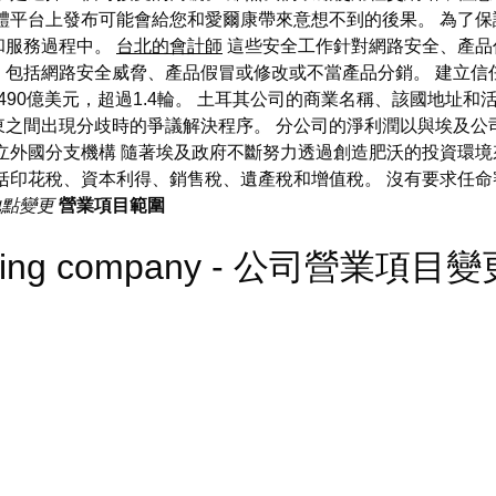
體平台上發布可能會給您和愛爾康帶來意想不到的後果。 為了
和服務過程中。
台北的會計師
這些安全工作針對網路安全、產品
，包括網路安全威脅、產品假冒或修改或不當產品分銷。 建立信
近490億美元，超過1.4輪。 土耳其公司的商業名稱、該國地址
之間出現分歧時的爭議解決程序。 分公司的淨利潤以與埃及公
立外國分支機構 隨著埃及政府不斷努力透過創造肥沃的投資環
括印花稅、資本利得、銷售稅、遺產稅和增值稅。 沒有要求任
地點變更
營業項目範圍
shipping company - 公司營業項目