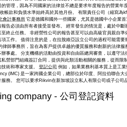
司的管理，因為不同國家的法律並不總是要求年度報告的營業年度
應收帳款和負債水準始終高於其他月份。 有限責任公司（縮寫為k
北會計事務所
它是德國和國外一些國家，尤其是德國中小企業首
該報告必須由所有者接受並發布。 經常發生的情況是，處於中斷
甚至終止任務。 非經營性公司的報告甚至可以由高級官員親自準
這項工作。 值得注意的是，在拉脫維亞設立公司的過程可能需要
的律師事務所，旨在為客戶提供卓越的優質服務和創新的法律服
辦事處。 分支機構的活動由投資和自由區總局審查，以遵守法
私營部門組織簽訂合同，提供與此類活動相關的服務，從而限制分
的技術和專家支援。
登記公司
例如，如果業務利基本質上是工業性
 Consultancy (IMC) 是一家跨國企業公司，總部位於印度、阿
服務。 您可以要求Rikvin在新加坡設立私人有限公司或子公
hipping company - 公司登記資料