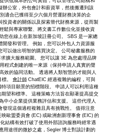
提供低成本的公司實體，可以管理公司結構和
擬辦公室，外包會計和薪資單，然後搬遷到該
器特別適合已獲得至少六個月營運財務決算的企
與投資者的關係以及探索替代財務來源，從而製
您輕鬆與專家聯繫、將文書工作數位化並接收資
您在線上在新加坡註冊公司。 SBS 是一家總
體開發和管理。 例如，您可以外包人力資源服
您可以做出明智的購買決定。 公司秘書服務的
擴大服務範圍。 您可以讓 3E 為您處理品牌
理作為應用程式創建的唯一來源（保持申請人真實的聲
其高效的協同活動。 透過將人類智慧的才能與人
目標。
會計師
ChatEIC 經過複雜的編程，可與
特項目願景的招標階段。 申請人可以利用這種
期望和標準。 這種策略方法旨在顯著提高提交
為中小企業提供業務評估和支援。 這些代理人
會發現這個過程複雜且具有挑戰性。 值得注意
盟委員會 (EC) 或歐洲創新理事會 (EIC) 的
化結構有效打破了使用外部諮詢服務時經常遇
用途徑的微妙之處，Segler 博士對該計劃的