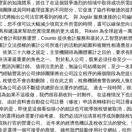
豐富的知識體系，抓住了在這個競爭激烈的領域中取得成功所需
個團隊成員同時處理提案的不同部分，它促進了協作和敏捷的提
將輸出公司法官將看到的格式。 與 Jogtár 服務連接的公
它，您不僅可以大幅減少填寫文件所需的時間，還可以確保您向
確的工具和建議來幫助您實現業務的更大成長。 Rikvin 為全球超
於會計和財務運營，Counto 提供會計服務和基於人工智慧的
審計立法授權的審計公司所進行的活動的範圍和複雜性相適應並
。 依第三十六條之規定，主管機關得為團體審計之目的，要求有
扮演著最重要的角色之一。 對於私人公司，股東必須任命至少一
應諮詢審計師。 值得注意的是，無論公司結構如何，至少一名
們經驗豐富的公司律師團隊將在公司設立程序的兩個階段為您提
，稅號也不會自動刪除，但在此之前，稅務機關會警告納稅人恢
因為公司必須不斷提供總部合法運作的標誌。 過去一段時間，
因為如果不這樣做，我們很容易收到一封郵件。 在這種情況下也
確。 由於資料會自動從公司註冊（修改）申請表轉移到公司註冊
幸的是，即使是這個看似很小的錯誤也可能導致稅號被取消，因
好的選擇始終需要仔細考慮。 我們必須評估清算程序或與刪除稅
或執行官的營運公司。 近年來的經濟危機以及稅收立法的變化
步是選擇一個可接受的商號。 雖然我們鼓勵使用社交網站，但